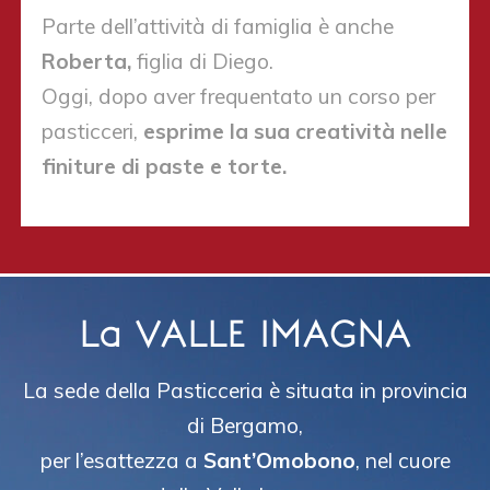
Parte dell’attività di famiglia è anche
Roberta,
figlia di Diego.
Oggi, dopo aver frequentato un corso per
pasticceri,
esprime la sua creatività nelle
finiture di paste e torte.
La
VALLE IMAGNA
La sede della Pasticceria è situata in provincia
di Bergamo,
per l’esattezza a
Sant’Omobono
, nel cuore