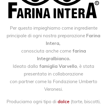
Per questo impieghiamo come ingrediente
principale di ogni nostra preparazione
Farina
Intera,
conosciuta anche come
farina
Integralbianco.
Ideato dalla
famiglia Varvello
, è stata
presentata in collaborazione
con partner come la Fondazione Umberto
Veronesi.
Produciamo ogni tipo di
dolce
(torte, biscotti,